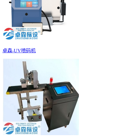
卓森-UV喷码机