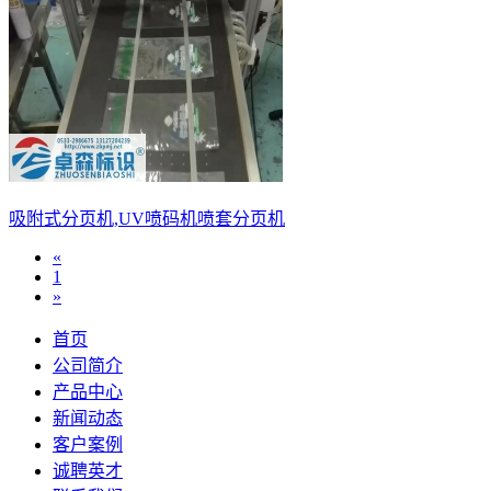
吸附式分页机,UV喷码机喷套分页机
«
1
»
首页
公司简介
产品中心
新闻动态
客户案例
诚聘英才