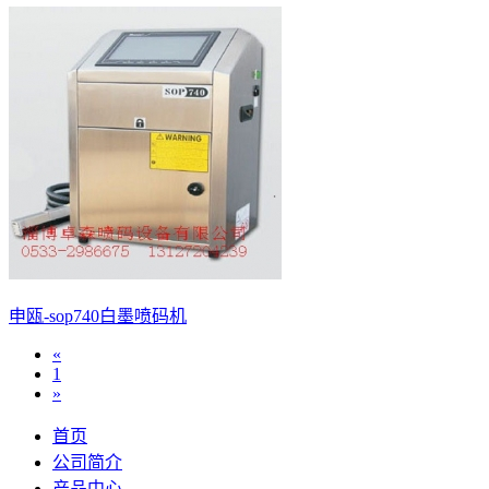
申瓯-sop740白墨喷码机
«
1
»
首页
公司简介
产品中心