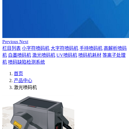
Previous
Next
栏目列表
小字符喷码机
大字符喷码机
手持喷码机
高解析喷码
机
白墨喷码机
激光喷码机
UV喷码机
喷码机耗材
等离子处理
机
喷码缺陷检测系统
首页
产品中心
激光喷码机