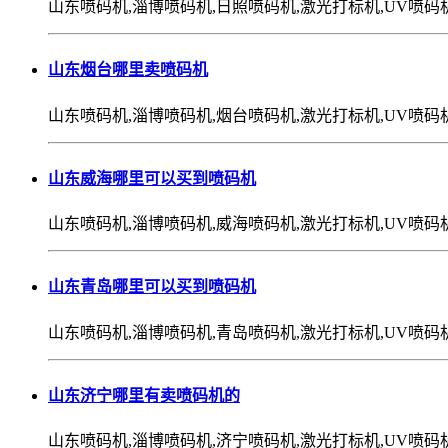
山东喷码机,淄博喷码机,日照喷码机,激光打标机,UV喷码机 【2
山东烟台哪里卖喷码机
山东喷码机,淄博喷码机,烟台喷码机,激光打标机,UV喷码机 【2
山东威海哪里可以买到喷码机
山东喷码机,淄博喷码机,威海喷码机,激光打标机,UV喷码机 【2
山东青岛哪里可以买到喷码机
山东喷码机,淄博喷码机,青岛喷码机,激光打标机,UV喷码机 【2
山东济宁哪里有卖喷码机的
山东喷码机,淄博喷码机,济宁喷码机,激光打标机,UV喷码机 【2