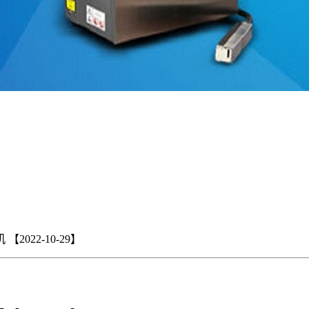
022-10-29】